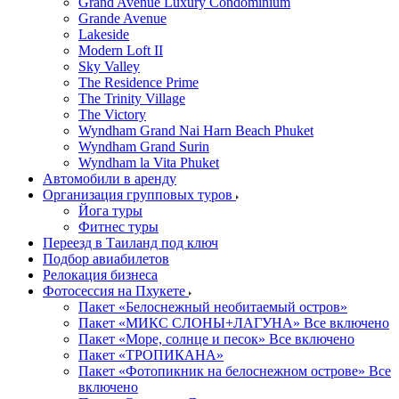
Grand Avenue Luxury Condominium
Grande Avenue
Lakeside
Modern Loft II
Sky Valley
The Residence Prime
The Trinity Village
The Victory
Wyndham Grand Nai Harn Beach Phuket
Wyndham Grand Surin
Wyndham la Vita Phuket
Автомобили в аренду
Организация групповых туров
Йога туры
Фитнес туры
Переезд в Таиланд под ключ
Подбор авиабилетов
Релокация бизнеса
Фотоcессия на Пхукете
Пакет «Белоснежный необитаемый остров»
Пакет «МИКС СЛОНЫ+ЛАГУНА» Все включено
Пакет «Море, солнце и песок» Все включено
Пакет «ТРОПИКАНА»
Пакет «Фотопикник на белоснежном острове» Все
включено