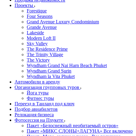
Проекты
Forestique
Four Seasons
Grand Avenue Luxury Condominium
Grande Avenue
Lakeside
Modern Loft II
Sky Valley
The Residence Prime
The Trinity Village
The Victory
Wyndham Grand Nai Harn Beach Phuket
Wyndham Grand Surin
Wyndham la Vita Phuket
Автомобили в аренду
Организация групповых туров
Йога туры
Фитнес туры
Переезд в Таиланд под ключ
Подбор авиабилетов
Релокация бизнеса
Фотоcессия на Пхукете
Пакет «Белоснежный необитаемый остров»
Пакет «МИКС СЛОНЫ+ЛАГУНА» Все включено