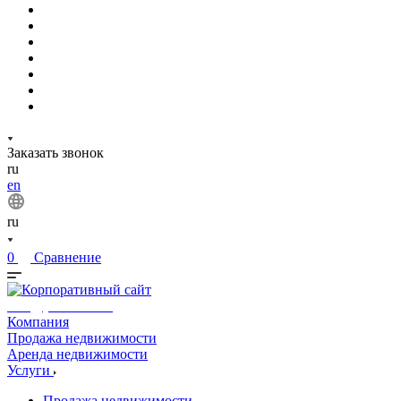
Заказать звонок
ru
en
ru
0
Сравнение
info@phuket.rest
Компания
Продажа недвижимости
Аренда недвижимости
Услуги
Продажа недвижимости