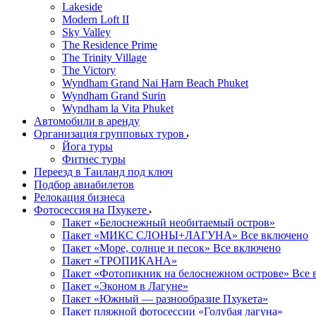
Lakeside
Modern Loft II
Sky Valley
The Residence Prime
The Trinity Village
The Victory
Wyndham Grand Nai Harn Beach Phuket
Wyndham Grand Surin
Wyndham la Vita Phuket
Автомобили в аренду
Организация групповых туров
Йога туры
Фитнес туры
Переезд в Таиланд под ключ
Подбор авиабилетов
Релокация бизнеса
Фотоcессия на Пхукете
Пакет «Белоснежный необитаемый остров»
Пакет «МИКС СЛОНЫ+ЛАГУНА» Все включено
Пакет «Море, солнце и песок» Все включено
Пакет «ТРОПИКАНА»
Пакет «Фотопикник на белоснежном острове» Все 
Пакет «Эконом в Лагуне»
Пакет «Южный — разнообразие Пхукета»
Пакет пляжной фотосессии «Голубая лагуна»