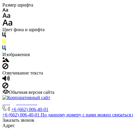
Размер шрифта
Цвет фона и шрифта
Изображения
Озвучивание текста
Обычная версия сайта
info@phuket.rest
+6 (662) 006-40-01
+6 (662) 006-40-01
По данному номеру с нами можно связаться 
Заказать звонок
Адрес