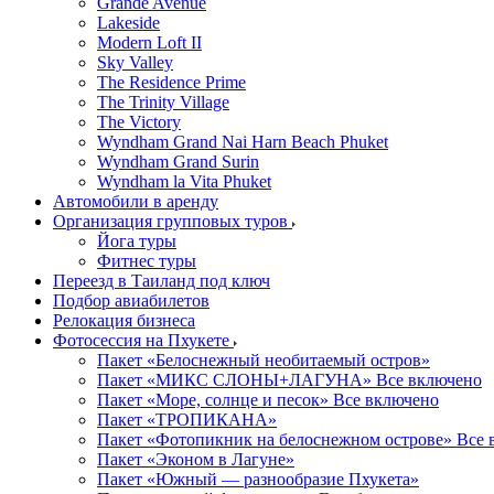
Grande Avenue
Lakeside
Modern Loft II
Sky Valley
The Residence Prime
The Trinity Village
The Victory
Wyndham Grand Nai Harn Beach Phuket
Wyndham Grand Surin
Wyndham la Vita Phuket
Автомобили в аренду
Организация групповых туров
Йога туры
Фитнес туры
Переезд в Таиланд под ключ
Подбор авиабилетов
Релокация бизнеса
Фотоcессия на Пхукете
Пакет «Белоснежный необитаемый остров»
Пакет «МИКС СЛОНЫ+ЛАГУНА» Все включено
Пакет «Море, солнце и песок» Все включено
Пакет «ТРОПИКАНА»
Пакет «Фотопикник на белоснежном острове» Все 
Пакет «Эконом в Лагуне»
Пакет «Южный — разнообразие Пхукета»