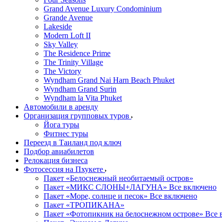
Grand Avenue Luxury Condominium
Grande Avenue
Lakeside
Modern Loft II
Sky Valley
The Residence Prime
The Trinity Village
The Victory
Wyndham Grand Nai Harn Beach Phuket
Wyndham Grand Surin
Wyndham la Vita Phuket
Автомобили в аренду
Организация групповых туров
Йога туры
Фитнес туры
Переезд в Таиланд под ключ
Подбор авиабилетов
Релокация бизнеса
Фотоcессия на Пхукете
Пакет «Белоснежный необитаемый остров»
Пакет «МИКС СЛОНЫ+ЛАГУНА» Все включено
Пакет «Море, солнце и песок» Все включено
Пакет «ТРОПИКАНА»
Пакет «Фотопикник на белоснежном острове» Все 