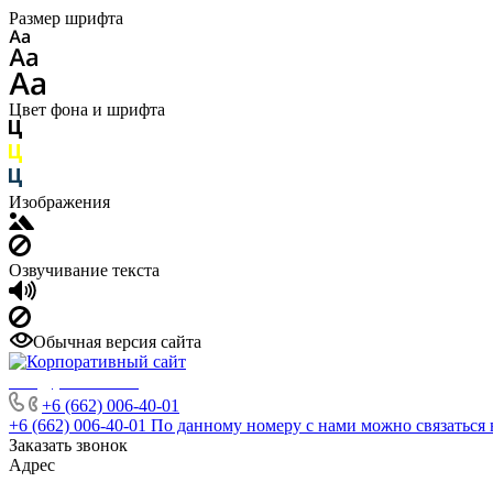
Размер шрифта
Цвет фона и шрифта
Изображения
Озвучивание текста
Обычная версия сайта
info@phuket.rest
+6 (662) 006-40-01
+6 (662) 006-40-01
По данному номеру с нами можно связаться 
Заказать звонок
Адрес