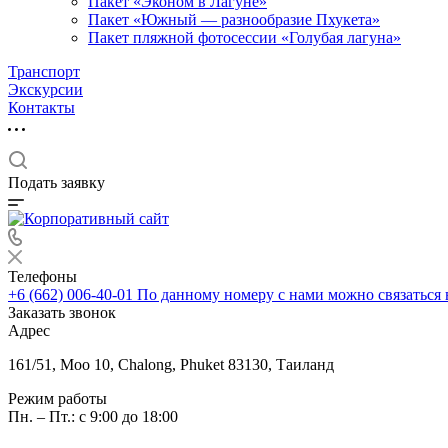
Пакет «Эконом в Лагуне»
Пакет «Южный — разнообразие Пхукета»
Пакет пляжной фотосессии «Голубая лагуна»
Транспорт
Экскурсии
Контакты
Подать заявку
Телефоны
+6 (662) 006-40-01
По данному номеру с нами можно связаться 
Заказать звонок
Адрес
161/51, Moo 10, Chalong, Phuket 83130, Таиланд
Режим работы
Пн. – Пт.: с 9:00 до 18:00