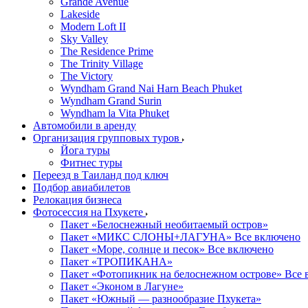
Grande Avenue
Lakeside
Modern Loft II
Sky Valley
The Residence Prime
The Trinity Village
The Victory
Wyndham Grand Nai Harn Beach Phuket
Wyndham Grand Surin
Wyndham la Vita Phuket
Автомобили в аренду
Организация групповых туров
Йога туры
Фитнес туры
Переезд в Таиланд под ключ
Подбор авиабилетов
Релокация бизнеса
Фотоcессия на Пхукете
Пакет «Белоснежный необитаемый остров»
Пакет «МИКС СЛОНЫ+ЛАГУНА» Все включено
Пакет «Море, солнце и песок» Все включено
Пакет «ТРОПИКАНА»
Пакет «Фотопикник на белоснежном острове» Все 
Пакет «Эконом в Лагуне»
Пакет «Южный — разнообразие Пхукета»