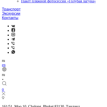
Пакет пляжной фотосессии «Голубая лагуна»
Транспорт
Экскурсии
Контакты
ru
en
ru
0
161/51, Moo 10, Chalong, Phuket 83130, Таиланд