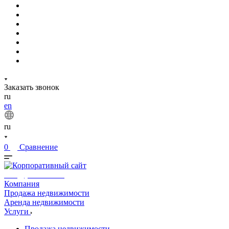
Заказать звонок
ru
en
ru
0
Сравнение
info@phuket.rest
Компания
Продажа недвижимости
Аренда недвижимости
Услуги
Продажа недвижимости