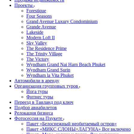
Проекты
Forestique
Four Seasons
Grand Avenue Luxury Condominium
Grande Avenue
Lakeside
Modern Loft II
Sky Valley
The Residence Prime
The Trinity Village
The Victory
Wyndham Grand Nai Harn Beach Phuket
Wyndham Grand Surin
Wyndham la Vita Phuket
Автомобили в аренду
Организация групповых туров
Йога туры
Фитнес туры
Переезд в Таиланд под ключ
Подбор авиабилетов
Релокация бизнеса
Фотоcессия на Пхукете
Пакет «Белоснежный необитаемый остров»
Пакет «МИКС СЛОНЫ+ЛАГУНА» Все включено