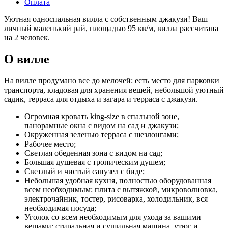
Оплата
Уютная односпальная вилла с собственным джакузи! Ваш
личный маленький рай, площадью 95 кв/м, вилла рассчитана
на 2 человек.
О вилле
На вилле продумано все до мелочей: есть место для парковки
транспорта, кладовая для хранения вещей, небольшой уютный
садик, терраса для отдыха и загара и терраса с джакузи.
Огромная кровать king-size в спальной зоне,
панорамные окна с видом на сад и джакузи;
Окруженная зеленью терраса с шезлонгами;
Рабочее место;
Светлая обеденная зона с видом на сад;
Большая душевая с тропическим душем;
Светлый и чистый санузел с биде;
Небольшая удобная кухня, полностью оборудованная
всем необходимым: плита с вытяжкой, микроволновка,
электрочайник, тостер, рисоварка, холодильник, вся
необходимая посуда;
Уголок со всем необходимым для ухода за вашими
вещами: стиральная и сушильная машина, утюг и