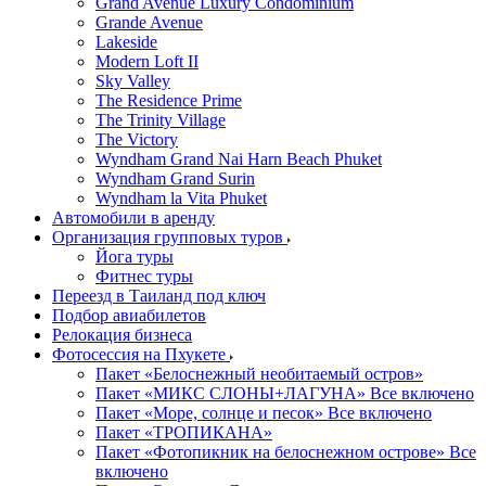
Grand Avenue Luxury Condominium
Grande Avenue
Lakeside
Modern Loft II
Sky Valley
The Residence Prime
The Trinity Village
The Victory
Wyndham Grand Nai Harn Beach Phuket
Wyndham Grand Surin
Wyndham la Vita Phuket
Автомобили в аренду
Организация групповых туров
Йога туры
Фитнес туры
Переезд в Таиланд под ключ
Подбор авиабилетов
Релокация бизнеса
Фотоcессия на Пхукете
Пакет «Белоснежный необитаемый остров»
Пакет «МИКС СЛОНЫ+ЛАГУНА» Все включено
Пакет «Море, солнце и песок» Все включено
Пакет «ТРОПИКАНА»
Пакет «Фотопикник на белоснежном острове» Все
включено