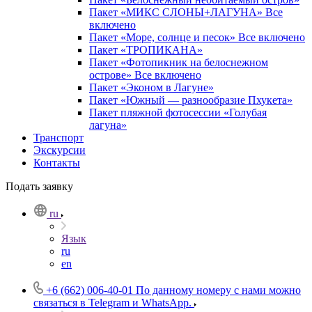
Пакет «МИКС СЛОНЫ+ЛАГУНА» Все
включено
Пакет «Море, солнце и песок» Все включено
Пакет «ТРОПИКАНА»
Пакет «Фотопикник на белоснежном
острове» Все включено
Пакет «Эконом в Лагуне»
Пакет «Южный — разнообразие Пхукета»
Пакет пляжной фотосессии «Голубая
лагуна»
Транспорт
Экскурсии
Контакты
Подать заявку
ru
Язык
ru
en
+6 (662) 006-40-01
По данному номеру с нами можно
связаться в Telegram и WhatsApp.