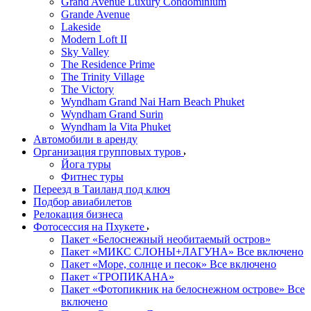
Grand Avenue Luxury Condominium
Grande Avenue
Lakeside
Modern Loft II
Sky Valley
The Residence Prime
The Trinity Village
The Victory
Wyndham Grand Nai Harn Beach Phuket
Wyndham Grand Surin
Wyndham la Vita Phuket
Автомобили в аренду
Организация групповых туров
Йога туры
Фитнес туры
Переезд в Таиланд под ключ
Подбор авиабилетов
Релокация бизнеса
Фотоcессия на Пхукете
Пакет «Белоснежный необитаемый остров»
Пакет «МИКС СЛОНЫ+ЛАГУНА» Все включено
Пакет «Море, солнце и песок» Все включено
Пакет «ТРОПИКАНА»
Пакет «Фотопикник на белоснежном острове» Все
включено