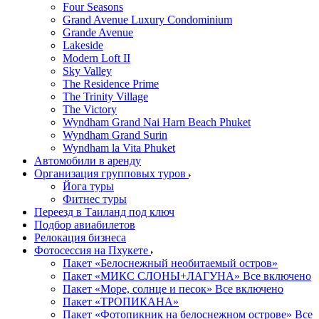
Four Seasons
Grand Avenue Luxury Condominium
Grande Avenue
Lakeside
Modern Loft II
Sky Valley
The Residence Prime
The Trinity Village
The Victory
Wyndham Grand Nai Harn Beach Phuket
Wyndham Grand Surin
Wyndham la Vita Phuket
Автомобили в аренду
Организация групповых туров
Йога туры
Фитнес туры
Переезд в Таиланд под ключ
Подбор авиабилетов
Релокация бизнеса
Фотоcессия на Пхукете
Пакет «Белоснежный необитаемый остров»
Пакет «МИКС СЛОНЫ+ЛАГУНА» Все включено
Пакет «Море, солнце и песок» Все включено
Пакет «ТРОПИКАНА»
Пакет «Фотопикник на белоснежном острове» Все