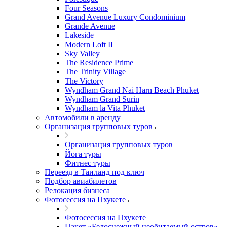
Four Seasons
Grand Avenue Luxury Condominium
Grande Avenue
Lakeside
Modern Loft II
Sky Valley
The Residence Prime
The Trinity Village
The Victory
Wyndham Grand Nai Harn Beach Phuket
Wyndham Grand Surin
Wyndham la Vita Phuket
Автомобили в аренду
Организация групповых туров
Организация групповых туров
Йога туры
Фитнес туры
Переезд в Таиланд под ключ
Подбор авиабилетов
Релокация бизнеса
Фотоcессия на Пхукете
Фотоcессия на Пхукете
Пакет «Белоснежный необитаемый остров»