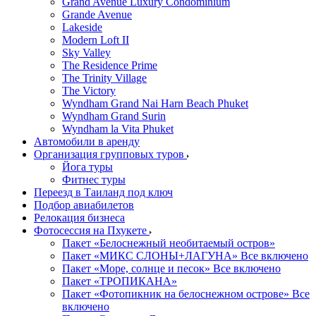
Grand Avenue Luxury Condominium
Grande Avenue
Lakeside
Modern Loft II
Sky Valley
The Residence Prime
The Trinity Village
The Victory
Wyndham Grand Nai Harn Beach Phuket
Wyndham Grand Surin
Wyndham la Vita Phuket
Автомобили в аренду
Организация групповых туров
Йога туры
Фитнес туры
Переезд в Таиланд под ключ
Подбор авиабилетов
Релокация бизнеса
Фотоcессия на Пхукете
Пакет «Белоснежный необитаемый остров»
Пакет «МИКС СЛОНЫ+ЛАГУНА» Все включено
Пакет «Море, солнце и песок» Все включено
Пакет «ТРОПИКАНА»
Пакет «Фотопикник на белоснежном острове» Все
включено