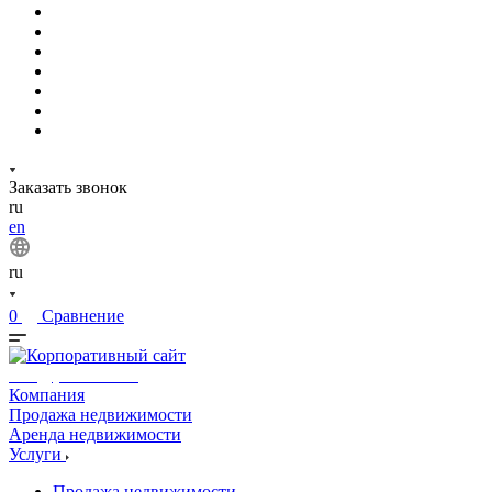
Заказать звонок
ru
en
ru
0
Сравнение
info@phuket.rest
Компания
Продажа недвижимости
Аренда недвижимости
Услуги
Продажа недвижимости