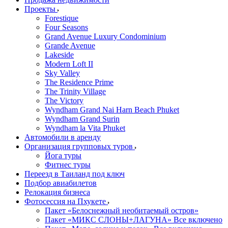
Проекты
Forestique
Four Seasons
Grand Avenue Luxury Condominium
Grande Avenue
Lakeside
Modern Loft II
Sky Valley
The Residence Prime
The Trinity Village
The Victory
Wyndham Grand Nai Harn Beach Phuket
Wyndham Grand Surin
Wyndham la Vita Phuket
Автомобили в аренду
Организация групповых туров
Йога туры
Фитнес туры
Переезд в Таиланд под ключ
Подбор авиабилетов
Релокация бизнеса
Фотоcессия на Пхукете
Пакет «Белоснежный необитаемый остров»
Пакет «МИКС СЛОНЫ+ЛАГУНА» Все включено