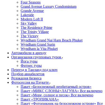
Four Seasons
Grand Avenue Luxury Condominium
Grande Avenue
Lakeside
Modern Loft II
Sky Valley
The Residence Prime
The Trinity Village
The Victory
Wyndham Grand Nai Harn Beach Phuket
Wyndham Grand Surin
Wyndham la Vita Phuket
Автомобили в аренду
Организация групповых туров
Йога туры
Фитнес туры
Переезд в Таиланд под ключ
Подбор авиабилетов
Релокация бизнеса
Фотоcессия на Пхукете
Пакет «Белоснежный необитаемый остров»
Пакет «МИКС СЛОНЫ+ЛАГУНА» Все включено
Пакет «Море, солнце и песок» Все включено
Пакет «ТРОПИКАНА»
Пакет «Фотопикник на белоснежном острове» Все