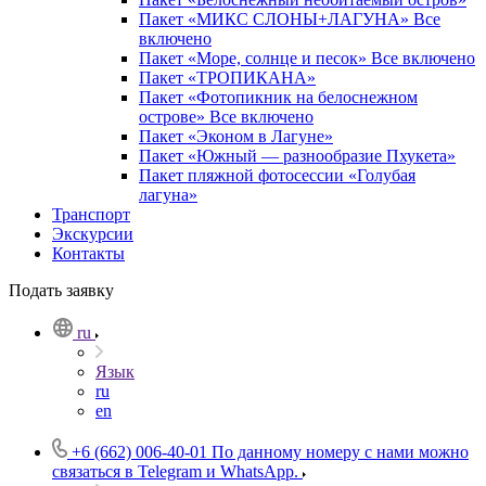
Пакет «МИКС СЛОНЫ+ЛАГУНА» Все
включено
Пакет «Море, солнце и песок» Все включено
Пакет «ТРОПИКАНА»
Пакет «Фотопикник на белоснежном
острове» Все включено
Пакет «Эконом в Лагуне»
Пакет «Южный — разнообразие Пхукета»
Пакет пляжной фотосессии «Голубая
лагуна»
Транспорт
Экскурсии
Контакты
Подать заявку
ru
Язык
ru
en
+6 (662) 006-40-01
По данному номеру с нами можно
связаться в Telegram и WhatsApp.