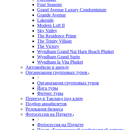
Four Seasons
Grand Avenue Luxury Condominium
Grande Avenue
Lakeside
Modern Loft II
Sky Valley
The Residence Prime
The Trinity Village
The Victory
Wyndham Grand Nai Harn Beach Phuket
Wyndham Grand Surin
Wyndham la Vita Phuket
Автомобили в аренду
Организация групповых туров
Организация групповых туров
Йога туры
Фитнес туры
Переезд в Таиланд под ключ
Подбор авиабилетов
Релокация бизнеса
Фотоcессия на Пхукете
Фотоcессия на Пхукете
Пакет «Белоснежный необитаемый остров»