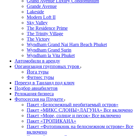
Grand Avenue Luxury Condominium
Grande Avenue
Lakeside
Modern Loft II
Sky Valley
The Residence Prime
The Trinity Village
The Victory
Wyndham Grand Nai Harn Beach Phuket
Wyndham Grand Surin
Wyndham la Vita Phuket
Автомобили в аренду
Организация групповых туров
Йога туры
Фитнес туры
Переезд в Таиланд под ключ
Подбор авиабилетов
Релокация бизнеса
Фотоcессия на Пхукете
Пакет «Белоснежный необитаемый остров»
Пакет «МИКС СЛОНЫ+ЛАГУНА» Все включено
Пакет «Море, солнце и песок» Все включено
Пакет «ТРОПИКАНА»
Пакет «Фотопикник на белоснежном острове» Все
включено