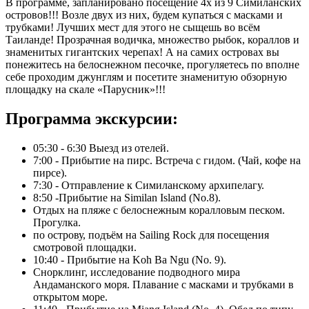
В программе, запланировано посещение 4х из 9 Симиланских
островов!!! Возле двух из них, будем купаться с масками и
трубками! Лучших мест для этого не сыщешь во всём
Таиланде! Прозрачная водичка, множество рыбок, кораллов и
знаменитых гигантских черепах! А на самих островах вы
понежитесь на белоснежном песочке, прогуляетесь по вполне
себе проходим джунглям и посетите знаменитую обзорную
площадку на скале «Парусник»!!!
Программа экскурсии:
05:30 - 6:30 Выезд из отелей.
7:00 - Прибытие на пирс. Встреча с гидом. (Чай, кофе на
пирсе).
7:30 - Отправление к Симиланскому архипелагу.
8:50 -Прибытие на Similan Island (No.8).
Отдых на пляже с белоснежным коралловым песком.
Прогулка.
по острову, подъём на Sailing Rock для посещения
смотровой площадки.
10:40 - Прибытие на Koh Ba Ngu (No. 9).
Снорклинг, исследование подводного мира
Андаманского моря. Плавание с масками и трубками в
открытом море.