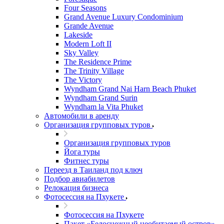
Four Seasons
Grand Avenue Luxury Condominium
Grande Avenue
Lakeside
Modern Loft II
Sky Valley
The Residence Prime
The Trinity Village
The Victory
Wyndham Grand Nai Harn Beach Phuket
Wyndham Grand Surin
Wyndham la Vita Phuket
Автомобили в аренду
Организация групповых туров
Организация групповых туров
Йога туры
Фитнес туры
Переезд в Таиланд под ключ
Подбор авиабилетов
Релокация бизнеса
Фотоcессия на Пхукете
Фотоcессия на Пхукете
Пакет «Белоснежный необитаемый остров»