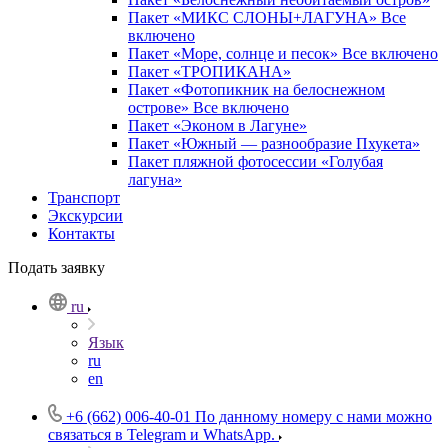
Пакет «МИКС СЛОНЫ+ЛАГУНА» Все
включено
Пакет «Море, солнце и песок» Все включено
Пакет «ТРОПИКАНА»
Пакет «Фотопикник на белоснежном
острове» Все включено
Пакет «Эконом в Лагуне»
Пакет «Южный — разнообразие Пхукета»
Пакет пляжной фотосессии «Голубая
лагуна»
Транспорт
Экскурсии
Контакты
Подать заявку
ru
Язык
ru
en
+6 (662) 006-40-01
По данному номеру с нами можно
связаться в Telegram и WhatsApp.