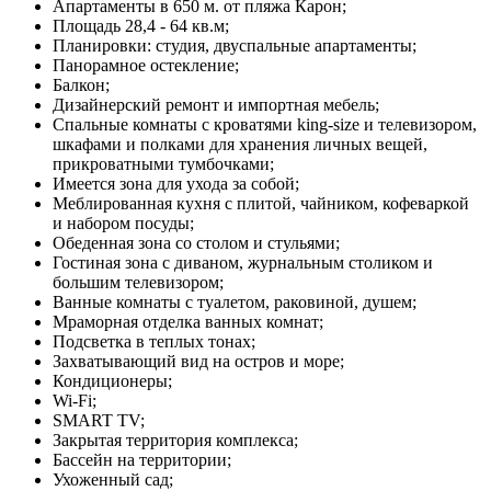
Апартаменты в 650 м. от пляжа Карон;
Площадь 28,4 - 64 кв.м;
Планировки: студия, двуспальные апартаменты;
Панорамное остекление;
Балкон;
Дизайнерский ремонт и импортная мебель;
Спальные комнаты с кроватями king-size и телевизором,
шкафами и полками для хранения личных вещей,
прикроватными тумбочками;
Имеется зона для ухода за собой;
Меблированная кухня с плитой, чайником, кофеваркой
и набором посуды;
Обеденная зона со столом и стульями;
Гостиная зона с диваном, журнальным столиком и
большим телевизором;
Ванные комнаты с туалетом, раковиной, душем;
Мраморная отделка ванных комнат;
Подсветка в теплых тонах;
Захватывающий вид на остров и море;
Кондиционеры;
Wi-Fi;
SMART TV;
Закрытая территория комплекса;
Бассейн на территории;
Ухоженный сад;