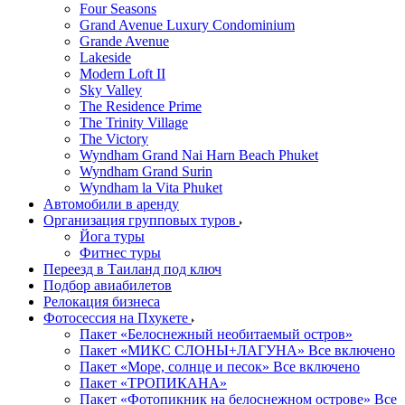
Four Seasons
Grand Avenue Luxury Condominium
Grande Avenue
Lakeside
Modern Loft II
Sky Valley
The Residence Prime
The Trinity Village
The Victory
Wyndham Grand Nai Harn Beach Phuket
Wyndham Grand Surin
Wyndham la Vita Phuket
Автомобили в аренду
Организация групповых туров
Йога туры
Фитнес туры
Переезд в Таиланд под ключ
Подбор авиабилетов
Релокация бизнеса
Фотоcессия на Пхукете
Пакет «Белоснежный необитаемый остров»
Пакет «МИКС СЛОНЫ+ЛАГУНА» Все включено
Пакет «Море, солнце и песок» Все включено
Пакет «ТРОПИКАНА»
Пакет «Фотопикник на белоснежном острове» Все