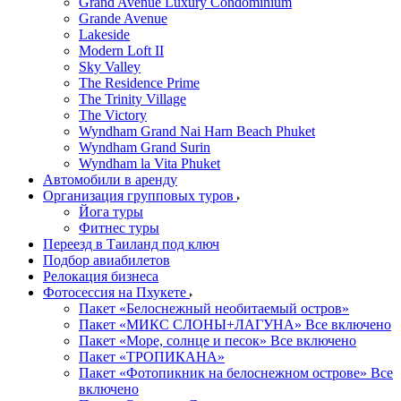
Grand Avenue Luxury Condominium
Grande Avenue
Lakeside
Modern Loft II
Sky Valley
The Residence Prime
The Trinity Village
The Victory
Wyndham Grand Nai Harn Beach Phuket
Wyndham Grand Surin
Wyndham la Vita Phuket
Автомобили в аренду
Организация групповых туров
Йога туры
Фитнес туры
Переезд в Таиланд под ключ
Подбор авиабилетов
Релокация бизнеса
Фотоcессия на Пхукете
Пакет «Белоснежный необитаемый остров»
Пакет «МИКС СЛОНЫ+ЛАГУНА» Все включено
Пакет «Море, солнце и песок» Все включено
Пакет «ТРОПИКАНА»
Пакет «Фотопикник на белоснежном острове» Все
включено