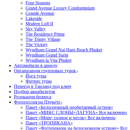
Four Seasons
Grand Avenue Luxury Condominium
Grande Avenue
Lakeside
Modern Loft II
Sky Valley
The Residence Prime
The Trinity Village
The Victory
Wyndham Grand Nai Harn Beach Phuket
Wyndham Grand Surin
Wyndham la Vita Phuket
Автомобили в аренду
Организация групповых туров
Йога туры
Фитнес туры
Переезд в Таиланд под ключ
Подбор авиабилетов
Релокация бизнеса
Фотоcессия на Пхукете
Пакет «Белоснежный необитаемый остров»
Пакет «МИКС СЛОНЫ+ЛАГУНА» Все включено
Пакет «Море, солнце и песок» Все включено
Пакет «ТРОПИКАНА»
Пакет «Фотопикник на белоснежном острове» Все