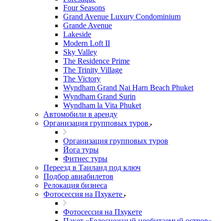
Four Seasons
Grand Avenue Luxury Condominium
Grande Avenue
Lakeside
Modern Loft II
Sky Valley
The Residence Prime
The Trinity Village
The Victory
Wyndham Grand Nai Harn Beach Phuket
Wyndham Grand Surin
Wyndham la Vita Phuket
Автомобили в аренду
Организация групповых туров
Организация групповых туров
Йога туры
Фитнес туры
Переезд в Таиланд под ключ
Подбор авиабилетов
Релокация бизнеса
Фотоcессия на Пхукете
Фотоcессия на Пхукете
Пакет «Белоснежный необитаемый остров»