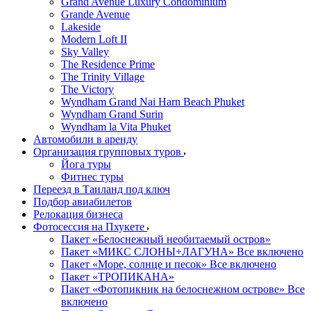
Grand Avenue Luxury Condominium
Grande Avenue
Lakeside
Modern Loft II
Sky Valley
The Residence Prime
The Trinity Village
The Victory
Wyndham Grand Nai Harn Beach Phuket
Wyndham Grand Surin
Wyndham la Vita Phuket
Автомобили в аренду
Организация групповых туров
Йога туры
Фитнес туры
Переезд в Таиланд под ключ
Подбор авиабилетов
Релокация бизнеса
Фотоcессия на Пхукете
Пакет «Белоснежный необитаемый остров»
Пакет «МИКС СЛОНЫ+ЛАГУНА» Все включено
Пакет «Море, солнце и песок» Все включено
Пакет «ТРОПИКАНА»
Пакет «Фотопикник на белоснежном острове» Все
включено