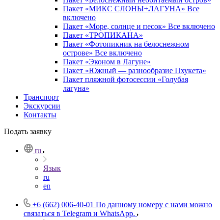
Пакет «МИКС СЛОНЫ+ЛАГУНА» Все
включено
Пакет «Море, солнце и песок» Все включено
Пакет «ТРОПИКАНА»
Пакет «Фотопикник на белоснежном
острове» Все включено
Пакет «Эконом в Лагуне»
Пакет «Южный — разнообразие Пхукета»
Пакет пляжной фотосессии «Голубая
лагуна»
Транспорт
Экскурсии
Контакты
Подать заявку
ru
Язык
ru
en
+6 (662) 006-40-01
По данному номеру с нами можно
связаться в Telegram и WhatsApp.