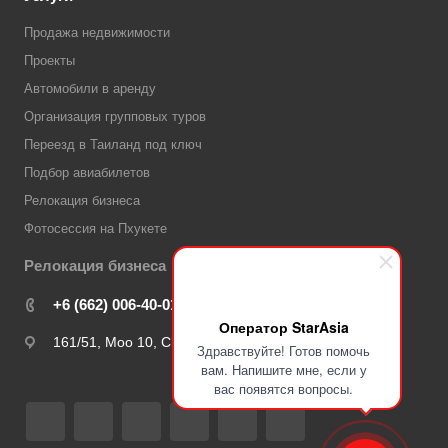
Продажа недвижимости
Проекты
Автомобили в аренду
Организация групповых туров
Переезд в Таиланд под ключ
Подбор авиабилетов
Релокация бизнеса
Фотоcессия на Пхукете
Релокация бизнеса
+6 (662) 006-40-01
Оператор StarAsia
161/51, Moo 10, Chalong, Phuket 83130, Таиланд
Здравствуйте! Готов помочь
вам. Напишите мне, если у
вас появятся вопросы.