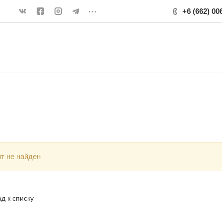
...
+6 (662) 00
т не найден
д к списку