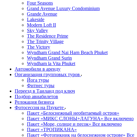
Four Seasons
Grand Avenue Luxury Condominium
Grande Avenue
Lakeside
Modern Loft II
Sky Valley
The Residence Prime
The Trinity Village
The Victory
Wyndham Grand Nai Harn Beach Phuket
Wyndham Grand Surin
Wyndham la Vita Phuket
Автомобили в аренду
Организация групповых туров
Йога туры
Фитнес туры
Переезд в Таиланд под ключ
Подбор авиабилетов
Релокация бизнеса
Фотоcессия на Пхукете
Пакет «Белоснежный необитаемый остров»
Пакет «МИКС СЛОНЫ+ЛАГУНА» Все включено
Пакет «Море, солнце и песок» Все включено
Пакет «ТРОПИКАНА»
Пакет «Фотопикник на белоснежном острове» Все