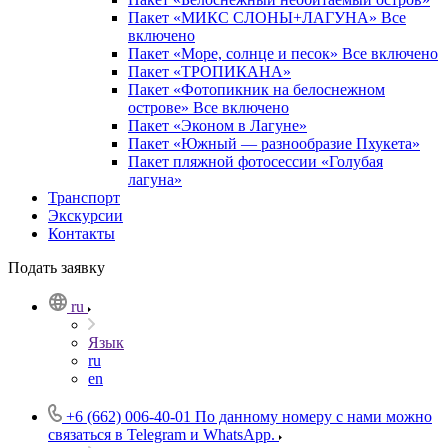
Пакет «МИКС СЛОНЫ+ЛАГУНА» Все
включено
Пакет «Море, солнце и песок» Все включено
Пакет «ТРОПИКАНА»
Пакет «Фотопикник на белоснежном
острове» Все включено
Пакет «Эконом в Лагуне»
Пакет «Южный — разнообразие Пхукета»
Пакет пляжной фотосессии «Голубая
лагуна»
Транспорт
Экскурсии
Контакты
Подать заявку
ru
Язык
ru
en
+6 (662) 006-40-01
По данному номеру с нами можно
связаться в Telegram и WhatsApp.