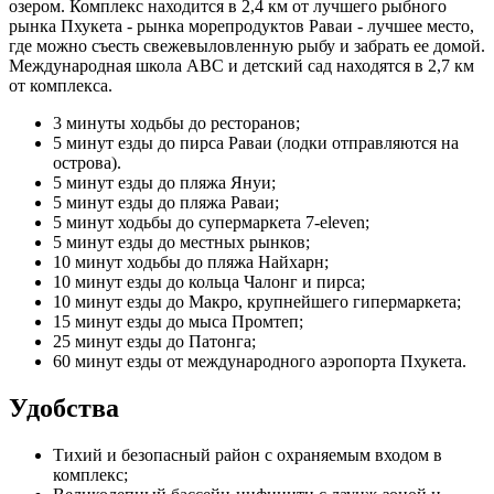
озером. Комплекс находится в 2,4 км от лучшего рыбного
рынка Пхукета - рынка морепродуктов Раваи - лучшее место,
где можно съесть свежевыловленную рыбу и забрать ее домой.
Международная школа ABC и детский сад находятся в 2,7 км
от комплекса.
3 минуты ходьбы до ресторанов;
5 минут езды до пирса Раваи (лодки отправляются на
острова).
5 минут езды до пляжа Януи;
5 минут езды до пляжа Раваи;
5 минут ходьбы до супермаркета 7-eleven;
5 минут езды до местных рынков;
10 минут ходьбы до пляжа Найхарн;
10 минут езды до кольца Чалонг и пирса;
10 минут езды до Макро, крупнейшего гипермаркета;
15 минут езды до мыса Промтеп;
25 минут езды до Патонга;
60 минут езды от международного аэропорта Пхукета.
Удобства
Тихий и безопасный район с охраняемым входом в
комплекс;