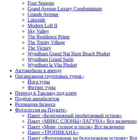
Four Seasons
Grand Avenue Luxury Condominium
Grande Avenue
Lakeside
Modern Loft II
Sky Valley
The Residence Prime
The Trinity Village
The Victory
Wyndham Grand Nai Harn Beach Phuket
Wyndham Grand Surin
Wyndham la Vita Phuket
Автомобили в аренду
Организация групповых туров
Йога туры
Фитнес туры
Переезд в Таиланд под ключ
Подбор авиабилетов
Релокация бизнеса
Фотоcессия на Пхукете
Пакет «Белоснежный необитаемый остров»
Пакет «МИКС СЛОНЫ+ЛАГУНА» Все включено
Пакет «Море, солнце и песок» Все включено
Пакет «ТРОПИКАНА»
Пакет «Фотопикник на белоснежном острове» Все