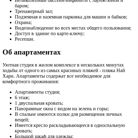
Великолепный бассейн-инфинити с лаунж-зоной и
баром;
Тренажерный зал;
Подземная и наземная парковка для машин и байков;
Охрана;
Видеонаблюдение во всех местах общего пользования;
Доступ в здание по карте-ключу;
Ресепшн.
Об апартаментах
Уютная студия в жилом комплексе в нескольких минутах
ходьбы от одного из самых красивых пляжей - пляжа Най
Харн. Апартаменты содержат все необходимое для
комфортного проживания:
Апартаменты студия;
6 этаж;
1 двуспальная кровать;
Панорамные окна с видом на зелень и горы;
В спальне имеются полки для размещения личных
вещей;
Имеется кресло раскладывающееся в односпальную
кровать;
Большой шкаф для одежды;