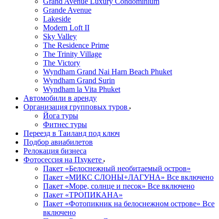
Grand Avenue Luxury Condominium
Grande Avenue
Lakeside
Modern Loft II
Sky Valley
The Residence Prime
The Trinity Village
The Victory
Wyndham Grand Nai Harn Beach Phuket
Wyndham Grand Surin
Wyndham la Vita Phuket
Автомобили в аренду
Организация групповых туров
Йога туры
Фитнес туры
Переезд в Таиланд под ключ
Подбор авиабилетов
Релокация бизнеса
Фотоcессия на Пхукете
Пакет «Белоснежный необитаемый остров»
Пакет «МИКС СЛОНЫ+ЛАГУНА» Все включено
Пакет «Море, солнце и песок» Все включено
Пакет «ТРОПИКАНА»
Пакет «Фотопикник на белоснежном острове» Все
включено