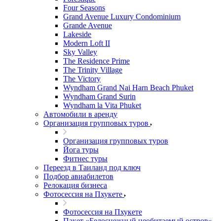
Four Seasons
Grand Avenue Luxury Condominium
Grande Avenue
Lakeside
Modern Loft II
Sky Valley
The Residence Prime
The Trinity Village
The Victory
Wyndham Grand Nai Harn Beach Phuket
Wyndham Grand Surin
Wyndham la Vita Phuket
Автомобили в аренду
Организация групповых туров
Организация групповых туров
Йога туры
Фитнес туры
Переезд в Таиланд под ключ
Подбор авиабилетов
Релокация бизнеса
Фотоcессия на Пхукете
Фотоcессия на Пхукете
Пакет «Белоснежный необитаемый остров»