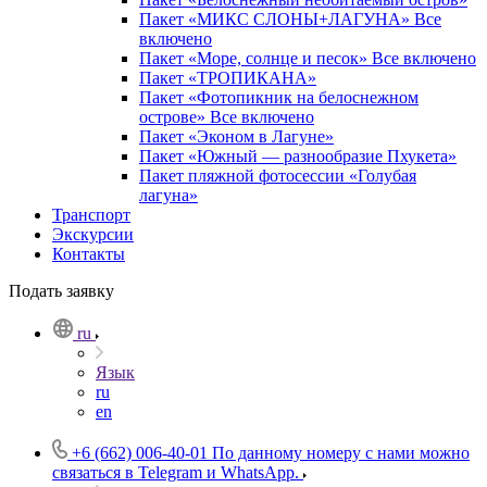
Пакет «МИКС СЛОНЫ+ЛАГУНА» Все
включено
Пакет «Море, солнце и песок» Все включено
Пакет «ТРОПИКАНА»
Пакет «Фотопикник на белоснежном
острове» Все включено
Пакет «Эконом в Лагуне»
Пакет «Южный — разнообразие Пхукета»
Пакет пляжной фотосессии «Голубая
лагуна»
Транспорт
Экскурсии
Контакты
Подать заявку
ru
Язык
ru
en
+6 (662) 006-40-01
По данному номеру с нами можно
связаться в Telegram и WhatsApp.