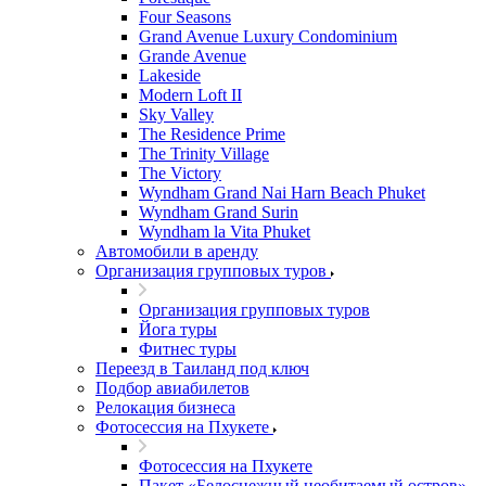
Four Seasons
Grand Avenue Luxury Condominium
Grande Avenue
Lakeside
Modern Loft II
Sky Valley
The Residence Prime
The Trinity Village
The Victory
Wyndham Grand Nai Harn Beach Phuket
Wyndham Grand Surin
Wyndham la Vita Phuket
Автомобили в аренду
Организация групповых туров
Организация групповых туров
Йога туры
Фитнес туры
Переезд в Таиланд под ключ
Подбор авиабилетов
Релокация бизнеса
Фотоcессия на Пхукете
Фотоcессия на Пхукете
Пакет «Белоснежный необитаемый остров»