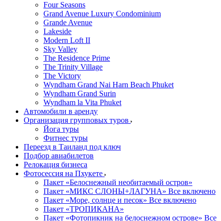
Four Seasons
Grand Avenue Luxury Condominium
Grande Avenue
Lakeside
Modern Loft II
Sky Valley
The Residence Prime
The Trinity Village
The Victory
Wyndham Grand Nai Harn Beach Phuket
Wyndham Grand Surin
Wyndham la Vita Phuket
Автомобили в аренду
Организация групповых туров
Йога туры
Фитнес туры
Переезд в Таиланд под ключ
Подбор авиабилетов
Релокация бизнеса
Фотоcессия на Пхукете
Пакет «Белоснежный необитаемый остров»
Пакет «МИКС СЛОНЫ+ЛАГУНА» Все включено
Пакет «Море, солнце и песок» Все включено
Пакет «ТРОПИКАНА»
Пакет «Фотопикник на белоснежном острове» Все