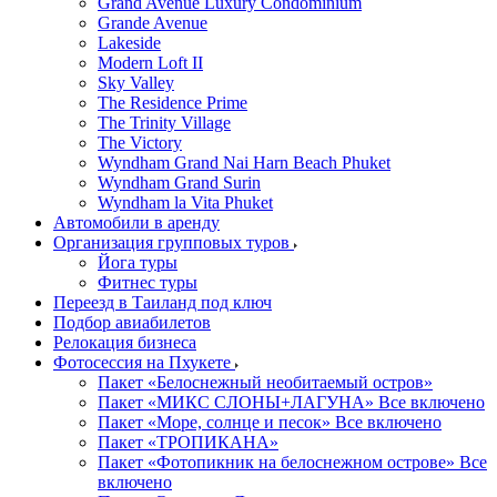
Grand Avenue Luxury Condominium
Grande Avenue
Lakeside
Modern Loft II
Sky Valley
The Residence Prime
The Trinity Village
The Victory
Wyndham Grand Nai Harn Beach Phuket
Wyndham Grand Surin
Wyndham la Vita Phuket
Автомобили в аренду
Организация групповых туров
Йога туры
Фитнес туры
Переезд в Таиланд под ключ
Подбор авиабилетов
Релокация бизнеса
Фотоcессия на Пхукете
Пакет «Белоснежный необитаемый остров»
Пакет «МИКС СЛОНЫ+ЛАГУНА» Все включено
Пакет «Море, солнце и песок» Все включено
Пакет «ТРОПИКАНА»
Пакет «Фотопикник на белоснежном острове» Все
включено