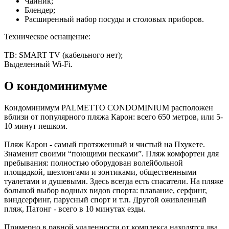
Чайник;
Блендер;
Расширенный набор посуды и столовых приборов.
Техническое оснащение:
ТВ: SMART TV (кабельного нет);
Выделенный Wi-Fi.
О кондоминимуме
Кондоминимум PALMETTO CONDOMINIUM расположен
вблизи от популярного пляжа Карон: всего 650 метров, или 5-
10 минут пешком.
Пляж Карон - самый протяженный и чистый на Пхукете.
Знаменит своими “поющими песками”. Пляж комфортен для
пребывания: полностью оборудован волейбольной
площадкой, шезлонгами и зонтиками, общественными
туалетами и душевыми. Здесь всегда есть спасатели. На пляже
большой выбор водных видов спорта: плавание, серфинг,
виндсерфинг, парусный спорт и т.п. Другой оживленный
пляж, Патонг - всего в 10 минутах езды.
Примерно в равной удаленности от комплекса находятся два