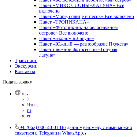
Пакет «МИКС СЛОНЫ+ЛАГУНА» Все
включено
Пакет «Море, солнце и песок» Все включено
Пакет «ТРОПИКАНА»
Пакет «Фотопикник на белоснежном
острове» Все включено
Пакет «Эконом в Лагуне»
Пакет «Южный — разнообразие Пхукета»
Пакет пляжной фотосессии «Голубая
лагуна»
Транспорт
Экскурсии
Контакты
Подать заявку
ru
Язык
ru
en
+6 (662) 006-40-01
По данному номеру с нами можно
связаться в Telegram и WhatsApp.