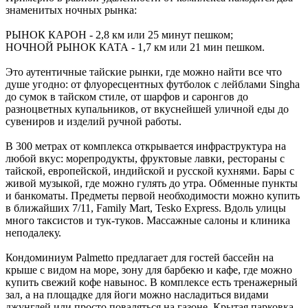
знаменитых ночных рынка:
РЫНОК КАРОН - 2,8 км или 25 минут пешком;
НОЧНОЙ РЫНОК КАТА - 1,7 км или 21 мин пешком.
Это аутентичные тайские рынки, где можно найти все что
душе угодно: от флуоресцентных футболок с лейблами Singha
до сумок в тайском стиле, от шарфов и саронгов до
разноцветных купальников, от вкуснейшей уличной еды до
сувениров и изделий ручной работы.
В 300 метрах от комплекса открывается инфраструктура на
любой вкус: морепродукты, фруктовые лавки, рестораны с
тайской, европейской, индийской и русской кухнями. Бары с
живой музыкой, где можно гулять до утра. Обменные пункты
и банкоматы. Предметы первой необходимости можно купить
в ближайших 7/11, Family Mart, Tesko Express. Вдоль улицы
много таксистов и тук-туков. Массажные салоны и клиника
неподалеку.
Кондоминиум Palmetto предлагает для гостей бассейн на
крыше с видом на море, зону для барбекю и кафе, где можно
купить свежий кофе навынос. В комплексе есть тренажерный
зал, а на площадке для йоги можно насладиться видами
джунглей или просто поваляться на газоне. Крытая парковка