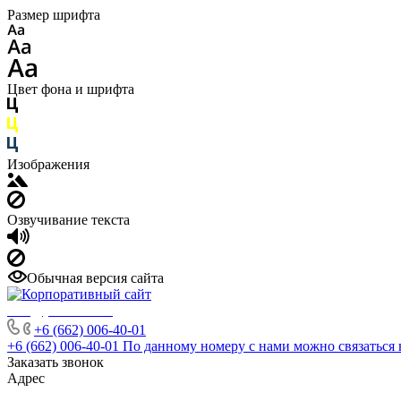
Размер шрифта
Цвет фона и шрифта
Изображения
Озвучивание текста
Обычная версия сайта
info@phuket.rest
+6 (662) 006-40-01
+6 (662) 006-40-01
По данному номеру с нами можно связаться 
Заказать звонок
Адрес