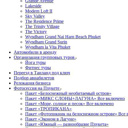
Grande Avenue
Lakeside
Modern Loft II
Sky Valley
The Residence Prime
The Trinity Village
The Victory
Wyndham Grand Nai Harn Beach Phuket
Wyndham Grand Surin
Wyndham la Vita Phuket
Автомобили в аренду
Организация групповых туров
Йога туры
Фитнес туры
Переезд в Таиланд под ключ
Подбор авиабилетов
Релокация бизнеса
Фотоcессия на Пхукете
Пакет «Белоснежный необитаемый остров»
Пакет «МИКС СЛОНЫ+ЛАГУНА» Все включено
Пакет «Море, солнце и песок» Все включено
Пакет «ТРОПИКАНА»
Пакет «Фотопикник на белоснежном острове» Все 
Пакет «Эконом в Лагуне»
Пакет «Южный — разнообразие Пхукета»