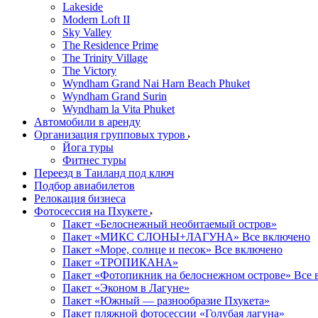
Lakeside
Modern Loft II
Sky Valley
The Residence Prime
The Trinity Village
The Victory
Wyndham Grand Nai Harn Beach Phuket
Wyndham Grand Surin
Wyndham la Vita Phuket
Автомобили в аренду
Организация групповых туров
Йога туры
Фитнес туры
Переезд в Таиланд под ключ
Подбор авиабилетов
Релокация бизнеса
Фотоcессия на Пхукете
Пакет «Белоснежный необитаемый остров»
Пакет «МИКС СЛОНЫ+ЛАГУНА» Все включено
Пакет «Море, солнце и песок» Все включено
Пакет «ТРОПИКАНА»
Пакет «Фотопикник на белоснежном острове» Все 
Пакет «Эконом в Лагуне»
Пакет «Южный — разнообразие Пхукета»
Пакет пляжной фотосессии «Голубая лагуна»