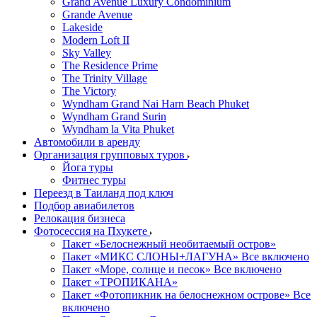
Grand Avenue Luxury Condominium
Grande Avenue
Lakeside
Modern Loft II
Sky Valley
The Residence Prime
The Trinity Village
The Victory
Wyndham Grand Nai Harn Beach Phuket
Wyndham Grand Surin
Wyndham la Vita Phuket
Автомобили в аренду
Организация групповых туров
Йога туры
Фитнес туры
Переезд в Таиланд под ключ
Подбор авиабилетов
Релокация бизнеса
Фотоcессия на Пхукете
Пакет «Белоснежный необитаемый остров»
Пакет «МИКС СЛОНЫ+ЛАГУНА» Все включено
Пакет «Море, солнце и песок» Все включено
Пакет «ТРОПИКАНА»
Пакет «Фотопикник на белоснежном острове» Все
включено