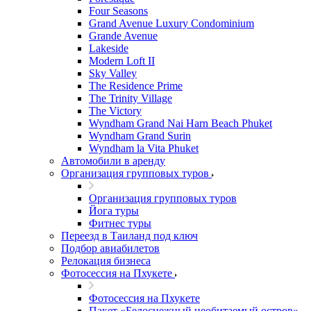
Four Seasons
Grand Avenue Luxury Condominium
Grande Avenue
Lakeside
Modern Loft II
Sky Valley
The Residence Prime
The Trinity Village
The Victory
Wyndham Grand Nai Harn Beach Phuket
Wyndham Grand Surin
Wyndham la Vita Phuket
Автомобили в аренду
Организация групповых туров
Организация групповых туров
Йога туры
Фитнес туры
Переезд в Таиланд под ключ
Подбор авиабилетов
Релокация бизнеса
Фотоcессия на Пхукете
Фотоcессия на Пхукете
Пакет «Белоснежный необитаемый остров»