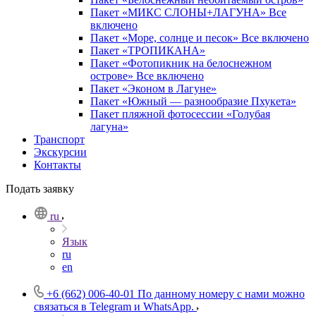
Пакет «МИКС СЛОНЫ+ЛАГУНА» Все
включено
Пакет «Море, солнце и песок» Все включено
Пакет «ТРОПИКАНА»
Пакет «Фотопикник на белоснежном
острове» Все включено
Пакет «Эконом в Лагуне»
Пакет «Южный — разнообразие Пхукета»
Пакет пляжной фотосессии «Голубая
лагуна»
Транспорт
Экскурсии
Контакты
Подать заявку
ru
Язык
ru
en
+6 (662) 006-40-01
По данному номеру с нами можно
связаться в Telegram и WhatsApp.