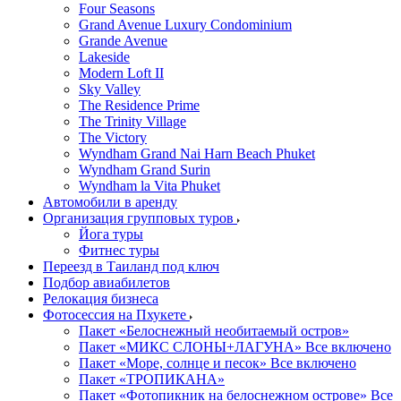
Four Seasons
Grand Avenue Luxury Condominium
Grande Avenue
Lakeside
Modern Loft II
Sky Valley
The Residence Prime
The Trinity Village
The Victory
Wyndham Grand Nai Harn Beach Phuket
Wyndham Grand Surin
Wyndham la Vita Phuket
Автомобили в аренду
Организация групповых туров
Йога туры
Фитнес туры
Переезд в Таиланд под ключ
Подбор авиабилетов
Релокация бизнеса
Фотоcессия на Пхукете
Пакет «Белоснежный необитаемый остров»
Пакет «МИКС СЛОНЫ+ЛАГУНА» Все включено
Пакет «Море, солнце и песок» Все включено
Пакет «ТРОПИКАНА»
Пакет «Фотопикник на белоснежном острове» Все